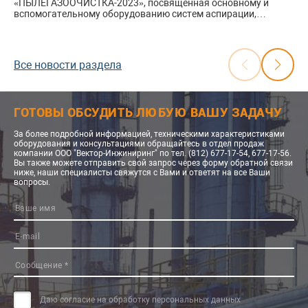
«ПЫЛЕГАЗООЧИСТКА-2023», посвященная основному и
вспомогательному оборудованию систем аспирации,
вентиляции и газоочистки на предприятиях металлургии,
энергетики, цементной, нефтегазовой, целлюлозно-
бумажной, химической и других отраслей промышленности.
Все новости раздела
Международная конференция «ПЫЛЕГАЗООЧИСТКА»
ежегодно проводится ООО «ИНТЕХЭКО» с 2008 года и
комплексно охватывает основные решения и оборудование
для защиты атмосферы от промышленных выбросов:
ГОТОВЫ ОБСУДИТЬ ЛЮБУЮ ВАШУ ЗАДАЧУ
системы очистки газов и воздуха от пыли, золы, диоксида
серы, окислов азота, сероводорода, бензапирена,
меркаптанов и других вредных веществ.
За более подробной информацией, техническими характеристиками
оборудования и консультациями обращайтесь в отдел продаж
компании ООО "Вектор-Инжиниринг" по тел. (812) 677-17-54, 677-17-56.
Вы также можете отправить свой запрос через форму обратной связи
ниже, наши специалисты свяжутся с Вами и ответят на все Ваши
вопросы.
Даю согласие на обработку персональных данных