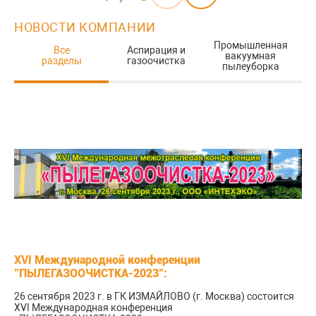
НОВОСТИ КОМПАНИИ
И
Промышленная
Все
Аспирация и
о
вакуумная
разделы
газоочистка
пылеуборка
а
XVI Международной конференции
"ПЫЛЕГАЗООЧИСТКА-2023":
26 сентября 2023 г. в ГК ИЗМАЙЛОВО (г. Москва) состоится
XVI Международная конференция