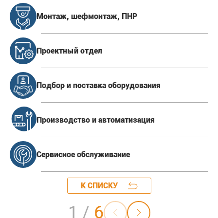
Мо
Монтаж, шефмонтаж, ПНР
Проектный отдел
Подбор и поставка оборудования
Производство и автоматизация
Сервисное обслуживание
К СПИСКУ
1
/
6