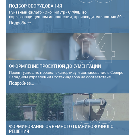
ПОДБОР ОБОРУДОВАНИЯ
Рукавный фильтр «ЭкоФильтр» СРФ8В, во
взрывозащищенном исполнении, производительностью 8000
м3/ч, за наружной стеной перегрузочной башни н...
Подробнее...
ОФОРМЛЕНИЕ ПРОЕКТНОЙ ДОКУМЕНТАЦИИ
Проект успешно прошел экспертизу и согласование в Северо-
Западном управлении Ростехнадзора на соответствие
требованиям промышленной безопа...
Подробнее...
ФОРМИРОВАНИЯ ОБЪЕМНОГО ПЛАНИРОВОЧНОГО
РЕШЕНИЯ