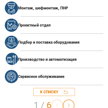
Мо
Монтаж, шефмонтаж, ПНР
Проектный отдел
Подбор и поставка оборудования
Производство и автоматизация
Сервисное обслуживание
К СПИСКУ
1
/
6