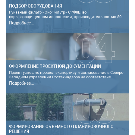
ПОДБОР ОБОРУДОВАНИЯ
Рукавный фильтр «ЭкоФильтр» СРФ8В, во
взрывозащищенном исполнении, производительностью 8000
м3/ч, за наружной стеной перегрузочной башни н...
Подробнее...
ОФОРМЛЕНИЕ ПРОЕКТНОЙ ДОКУМЕНТАЦИИ
Проект успешно прошел экспертизу и согласование в Северо-
Западном управлении Ростехнадзора на соответствие
требованиям промышленной безопа...
Подробнее...
ФОРМИРОВАНИЯ ОБЪЕМНОГО ПЛАНИРОВОЧНОГО
РЕШЕНИЯ