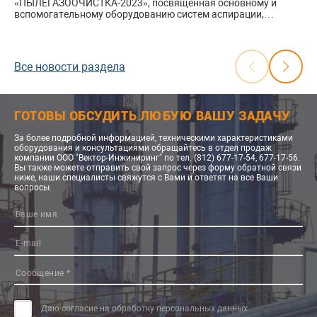
«ПЫЛЕГАЗООЧИСТКА-2023», посвященная основному и
вспомогательному оборудованию систем аспирации,
вентиляции и газоочистки на предприятиях металлургии,
энергетики, цементной, нефтегазовой, целлюлозно-
бумажной, химической и других отраслей промышленности.
Все новости раздела
Международная конференция «ПЫЛЕГАЗООЧИСТКА»
ежегодно проводится ООО «ИНТЕХЭКО» с 2008 года и
комплексно охватывает основные решения и оборудование
для защиты атмосферы от промышленных выбросов:
ГОТОВЫ ОБСУДИТЬ ЛЮБУЮ ВАШУ ЗАДАЧУ
системы очистки газов и воздуха от пыли, золы, диоксида
серы, окислов азота, сероводорода, бензапирена,
меркаптанов и других вредных веществ.
За более подробной информацией, техническими характеристиками
оборудования и консультациями обращайтесь в отдел продаж
компании ООО "Вектор-Инжиниринг" по тел. (812) 677-17-54, 677-17-56.
Вы также можете отправить свой запрос через форму обратной связи
ниже, наши специалисты свяжутся с Вами и ответят на все Ваши
вопросы.
Даю согласие на обработку персональных данных