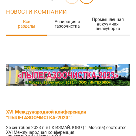
НОВОСТИ КОМПАНИИ
И
Промышленная
Все
Аспирация и
о
вакуумная
разделы
газоочистка
пылеуборка
а
XVI Международной конференции
"ПЫЛЕГАЗООЧИСТКА-2023":
26 сентября 2023 г. в ГК ИЗМАЙЛОВО (г. Москва) состоится
XVI Международная конференция